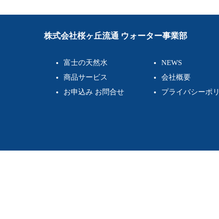
稿
ナ
ビ
株式会社桜ヶ丘流通 ウォーター事業部
ゲ
富士の天然水
NEWS
ー
商品サービス
会社概要
シ
お申込み お問合せ
プライバシーポ
ョ
ン