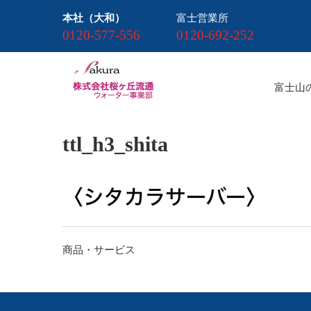
本社（大和）
富士営業所
0120-577-556
0120-692-252
富士山
ttl_h3_shita
投
商品・サービス
稿
ナ