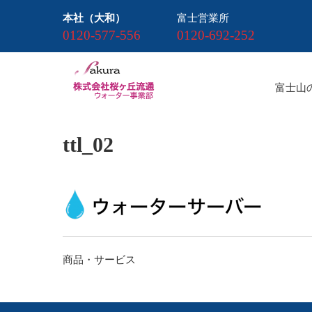
本社（大和）
富士営業所
0120-577-556
0120-692-252
富士山
ttl_02
投
商品・サービス
稿
ナ