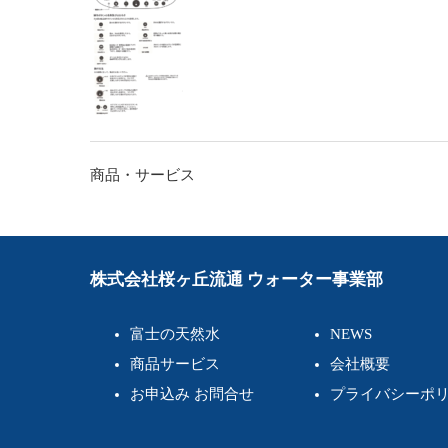
投
商品・サービス
稿
ナ
ビ
株式会社桜ヶ丘流通 ウォーター事業部
ゲ
富士の天然水
NEWS
ー
商品サービス
会社概要
シ
お申込み お問合せ
プライバシーポ
ョ
ン