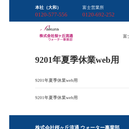
本社（大和）
富士営業所
0120-577-556
0120-692-252
富
9201年夏季休業web用
9201年夏季休業web用
投
9201年夏季休業web用
稿
ナ
ビ
株式会社桜ヶ丘流通 ウォーター事業部